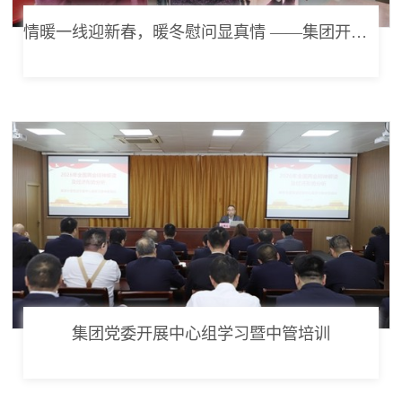
情暖一线迎新春，暖冬慰问显真情 ——集团开展节前走访慰问活动
集团党委开展中心组学习暨中管培训