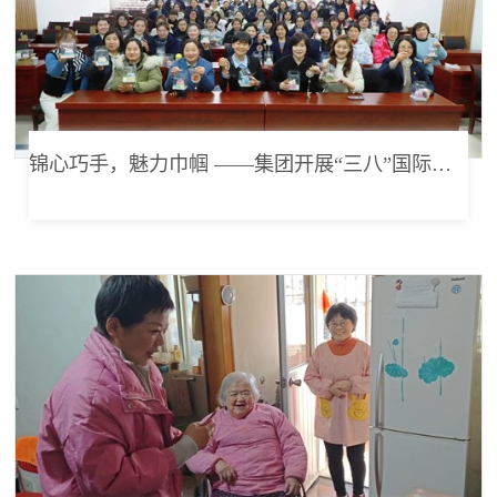
锦心巧手，魅力巾帼 ——集团开展“三八”国际劳动妇女节活动