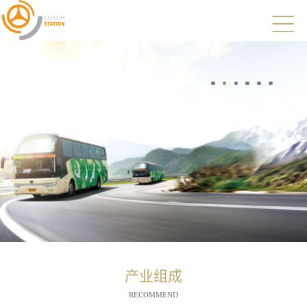
产业组成
RECOMMEND