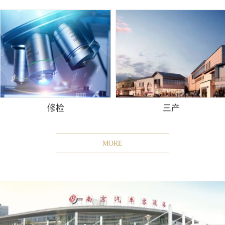
修检
三产
MORE