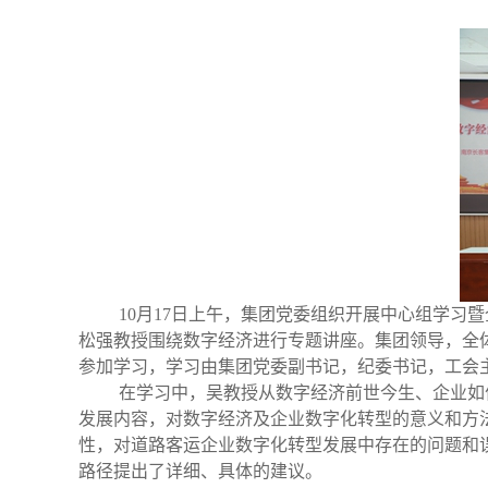
10月17日上午，集团党委组织开展中心组学
松强教授围绕数字经济进行专题讲座。集团领导，全
参加学习，学习由集团党委副书记，纪委书记，工会
在学习中，吴教授从数字经济前世今生、企业如
发展内容，对数字经济及企业数字化转型的意义和方
性，对道路客运企业数字化转型发展中存在的问题和
路径提出了详细、具体的建议。