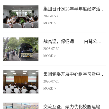
集团召开2026年半年度经济活动分析会议
2026
-
07
-
30
MORE >
战高温，保畅通 ——白鹭公司为全国大学生跆拳道锦标赛提供交通运输服务
2026
-
07
-
30
MORE >
集团党委开展中心组学习暨中管培训
2026
-
07
-
28
MORE >
交流互鉴，聚力优化校园运输服务