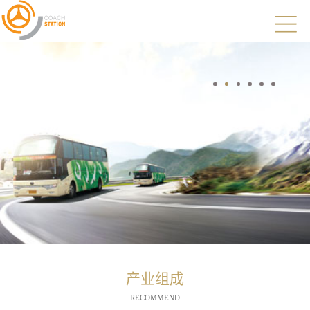
产业组成
RECOMMEND