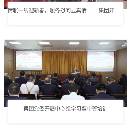
情暖一线迎新春，暖冬慰问显真情 ——集团开展节前走访慰问活动
集团党委开展中心组学习暨中管培训