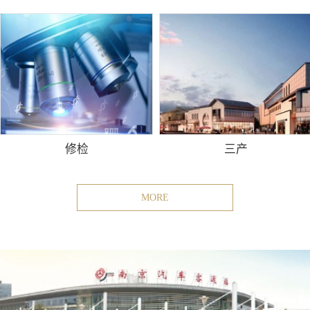
修检
三产
MORE