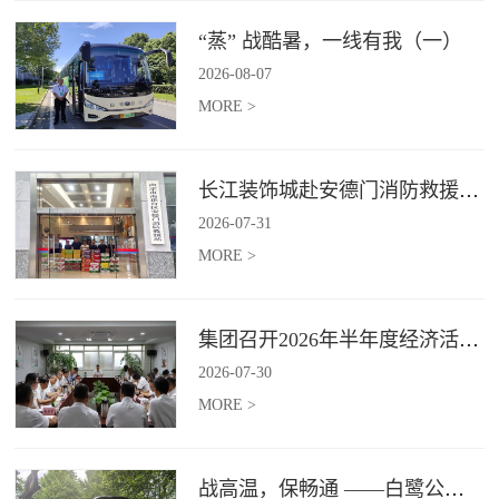
“蒸” 战酷暑，一线有我（一）
2026
-
08
-
07
MORE >
长江装饰城赴安德门消防救援站开展“八一”慰问活动
2026
-
07
-
31
MORE >
集团召开2026年半年度经济活动分析会议
2026
-
07
-
30
MORE >
战高温，保畅通 ——白鹭公司为全国大学生跆拳道锦标赛提供交通运输服务