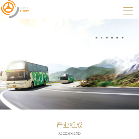
产业组成
RECOMMEND