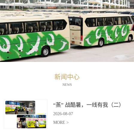
新闻中心
NEWS
“蒸” 战酷暑，一线有我（二）
2026
-
08
-
07
MORE >