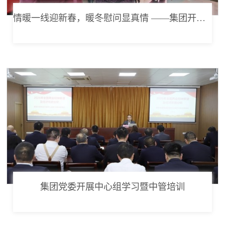
情暖一线迎新春，暖冬慰问显真情 ——集团开展节前走访慰问活动
集团党委开展中心组学习暨中管培训