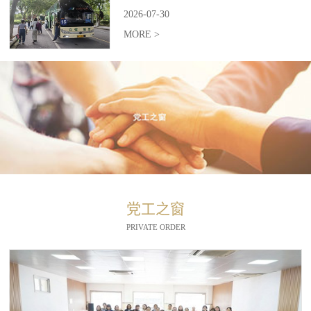
2026
-
07
-
30
MORE >
党工之窗
PRIVATE ORDER