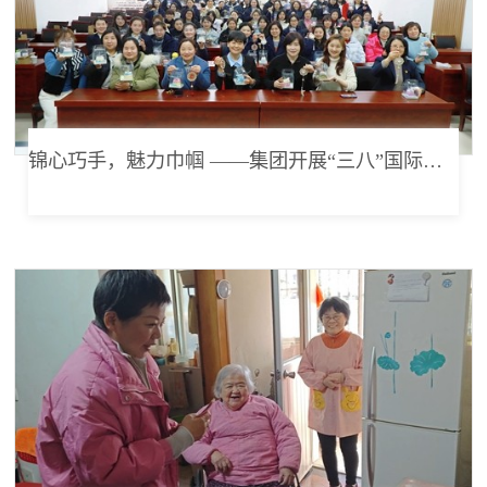
锦心巧手，魅力巾帼 ——集团开展“三八”国际劳动妇女节活动