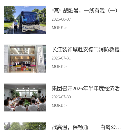
“蒸” 战酷暑，一线有我（一）
2026
-
08
-
07
MORE >
长江装饰城赴安德门消防救援站开展“八一”慰问活动
2026
-
07
-
31
MORE >
集团召开2026年半年度经济活动分析会议
2026
-
07
-
30
MORE >
战高温，保畅通 ——白鹭公司为全国大学生跆拳道锦标赛提供交通运输服务