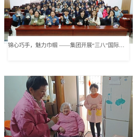
锦心巧手，魅力巾帼 ——集团开展“三八”国际劳动妇女节活动