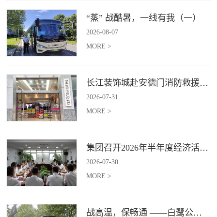
“蒸” 战酷暑，一线有我（一）
2026
-
08
-
07
MORE >
长江装饰城赴安德门消防救援站开展“八一”慰问活动
2026
-
07
-
31
MORE >
集团召开2026年半年度经济活动分析会议
2026
-
07
-
30
MORE >
战高温，保畅通 ——白鹭公司为全国大学生跆拳道锦标赛提供交通运输服务